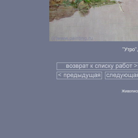
"Утро",
Живопись