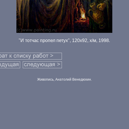
"И тотчас пропел петух", 120х92, х/м, 1998.
Живопись, Анатолий Венедюхин.